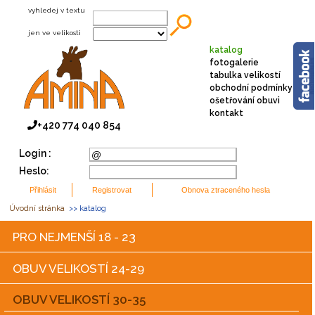
vyhledej v textu
jen ve velikosti
katalog
fotogalerie
tabulka velikostí
obchodní podmínky
ošetřování obuvi
kontakt
+420 774 040 854
Login :
Heslo:
Úvodní stránka
>> katalog
PRO NEJMENŠÍ 18 - 23
OBUV VELIKOSTÍ 24-29
OBUV VELIKOSTÍ 30-35