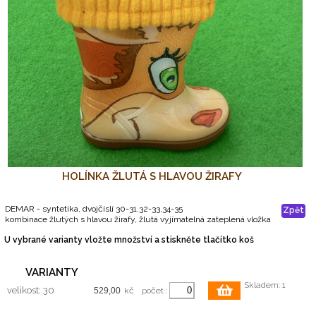
HOLÍNKA ŽLUTÁ S HLAVOU ŽIRAFY
DEMAR - syntetika, dvojčíslí 30-31,32-33,34-35
Zpět
kombinace žlutých s hlavou žirafy, žlutá vyjímatelná zateplená vložka
U vybrané varianty vložte množství a stiskněte tlačítko koš
VARIANTY
Skladem: 1
velikost: 30
kč
počet :