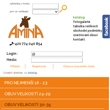
vyhledej v textu
jen ve velikosti
katalog
fotogalerie
tabulka velikostí
obchodní podmínky
ošetřování obuvi
kontakt
+420 774 040 854
Login :
Heslo:
Úvodní stránka
>> katalog
PRO NEJMENŠÍ 18 - 23
OBUV VELIKOSTÍ 24-29
OBUV VELIKOSTÍ 30-35