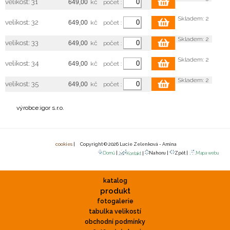
velikost: 31
kč
počet :
Skladem: 2
velikost: 32
kč
počet :
Skladem: 2
velikost: 33
kč
počet :
Skladem: 2
velikost: 34
kč
počet :
Skladem: 2
velikost: 35
kč
počet :
výrobce:igor s.r.o.
cookies
| Copyright © 2026 Lucie Zelenková - Amina
Domů
|
Nahoru |
Zpět |
Mapa webu
Kontakt
|
katalog
produkt
fotogalerie
tabulka velikostí
obchodní podmínky