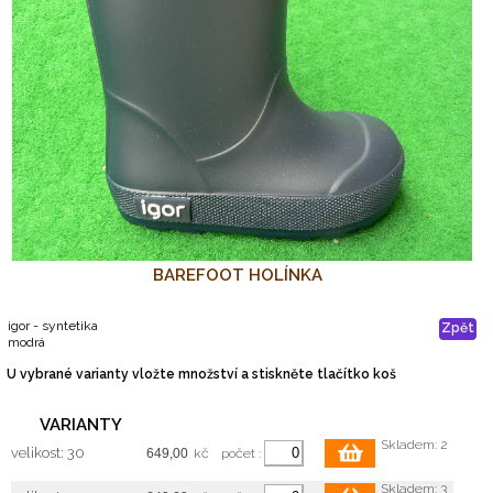
BAREFOOT HOLÍNKA
igor - syntetika
Zpět
modrá
U vybrané varianty vložte množství a stiskněte tlačítko koš
VARIANTY
Skladem: 2
velikost: 30
kč
počet :
Skladem: 3