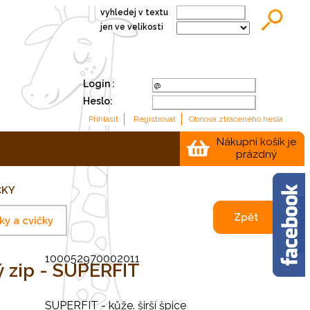
vyhledej v textu
jen ve velikosti
Login :
Heslo:
Nákupní košík je
prázdný
ČKY
Zpět
ky a cvičky
100052970002011
ý zip - SUPERFIT
SUPERFIT - kůže. širší špice