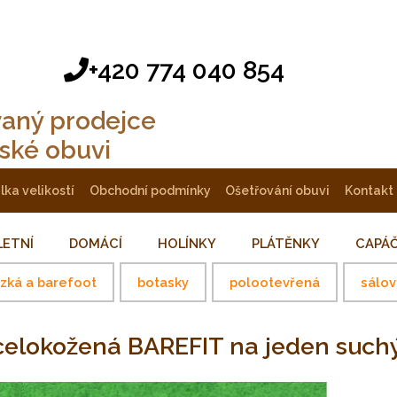
+420 774 040 854
vaný prodejce
tské obuvi
ulka velikostí
obchodní podmínky
ošetřování obuvi
kontakt
LETNÍ
DOMÁCÍ
HOLÍNKY
PLÁTĚNKY
CAPÁ
ízká a barefoot
botasky
polootevřená
sálov
 celokožená BAREFIT na jeden such