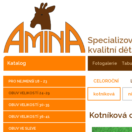
Specializo
kvalitní dě
katalog
fotogalerie
tab
CELOROČNÍ
PRO NEJMENŠÍ 18 - 23
OBUV VELIKOSTÍ 24-29
kotníková
n
OBUV VELIKOSTÍ 30-35
Kotníková
OBUV VELIKOSTÍ 36-41
OBUV VE SLEVE