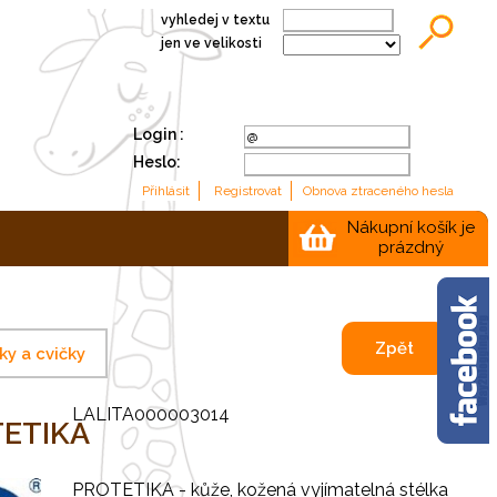
vyhledej v textu
jen ve velikosti
Login :
Heslo:
Nákupní košík je
prázdný
Zpět
ky a cvičky
LALITA000003014
OTETIKA
PROTETIKA - kůže, kožená vyjímatelná stélka