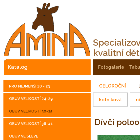
Specializo
kvalitní dě
katalog
fotogalerie
tab
CELOROČNÍ
PRO NEJMENŠÍ 18 - 23
OBUV VELIKOSTÍ 24-29
kotníková
n
OBUV VELIKOSTÍ 30-35
Dívčí pol
OBUV VELIKOSTÍ 36-41
OBUV VE SLEVE