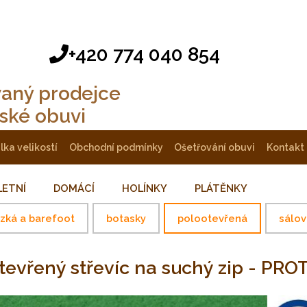
+420 774 040 854
vaný prodejce
tské obuvi
ulka velikostí
obchodní podmínky
ošetřování obuvi
kontakt
LETNÍ
DOMÁCÍ
HOLÍNKY
PLÁTĚNKY
ízká a barefoot
botasky
polootevřená
sálov
ootevřený střevíc na suchý zip - PR