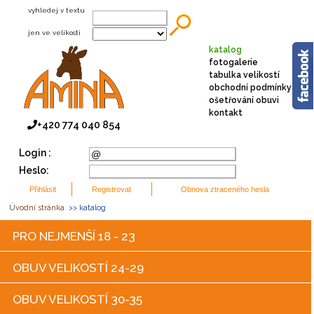
vyhledej v textu
jen ve velikosti
katalog
fotogalerie
tabulka velikostí
obchodní podmínky
ošetřování obuvi
kontakt
+420 774 040 854
Login :
Heslo:
Úvodní stránka
>> katalog
PRO NEJMENŠÍ 18 - 23
OBUV VELIKOSTÍ 24-29
OBUV VELIKOSTÍ 30-35