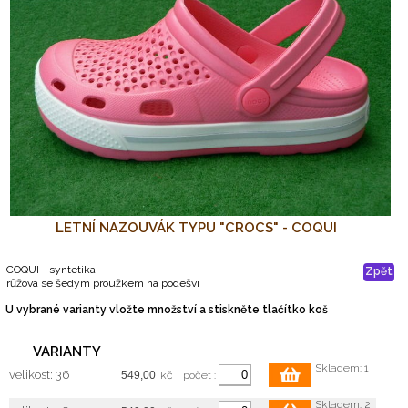
LETNÍ NAZOUVÁK TYPU "CROCS" - COQUI
COQUI - syntetika
Zpět
růžová se šedým proužkem na podešvi
U vybrané varianty vložte množství a stiskněte tlačítko koš
VARIANTY
Skladem: 1
velikost: 36
kč
počet :
Skladem: 2