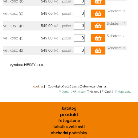
velikost: 38
kč
počet :
Skladem: 2
velikost: 39
kč
počet :
Skladem: 3
velikost: 40
kč
počet :
Skladem: 2
velikost: 41
kč
počet :
Skladem: 2
velikost: 42
kč
počet :
výrobce:HESSY s.r.o.
cookies
| Copyright © 2026 Lucie Zelenková - Amina
Domů
|
Nahoru |
Zpět |
Mapa webu
Kontakt
|
katalog
produkt
fotogalerie
tabulka velikostí
obchodní podmínky