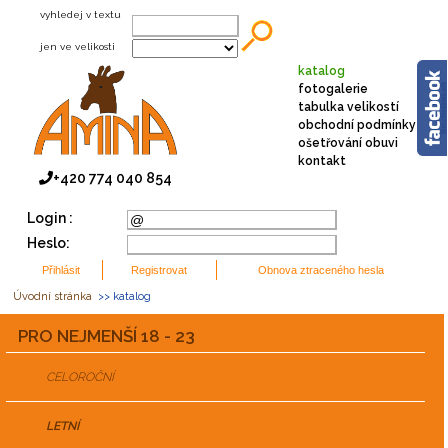
vyhledej v textu
jen ve velikosti
katalog
fotogalerie
tabulka velikostí
obchodní podmínky
ošetřování obuvi
kontakt
+420 774 040 854
Login :
Heslo:
Úvodní stránka
>> katalog
PRO NEJMENŠÍ 18 - 23
CELOROČNÍ
LETNÍ