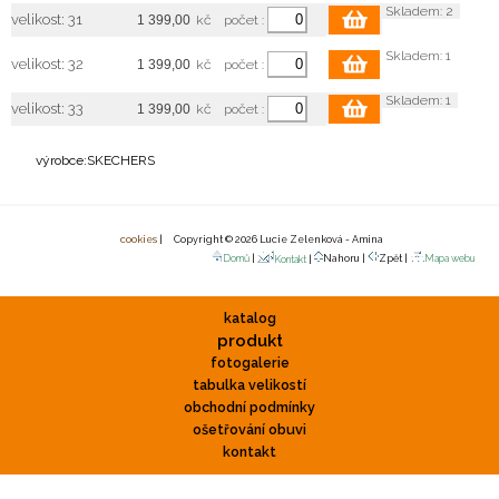
Skladem: 2
velikost: 31
kč
počet :
Skladem: 1
velikost: 32
kč
počet :
Skladem: 1
velikost: 33
kč
počet :
výrobce:SKECHERS
cookies
| Copyright © 2026 Lucie Zelenková - Amina
Domů
|
Nahoru |
Zpět |
Mapa webu
Kontakt
|
katalog
produkt
fotogalerie
tabulka velikostí
obchodní podmínky
ošetřování obuvi
kontakt