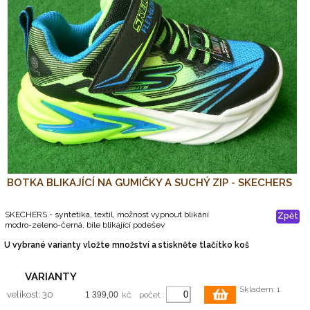
BOTKA BLIKAJÍCÍ NA GUMIČKY A SUCHÝ ZIP - SKECHERS
SKECHERS - syntetika, textil, možnost vypnout blikání
Zpět
modro-zeleno-černá, bíle blikající podešev
U vybrané varianty vložte množství a stiskněte tlačítko koš
VARIANTY
Skladem: 1
velikost: 30
kč
počet :