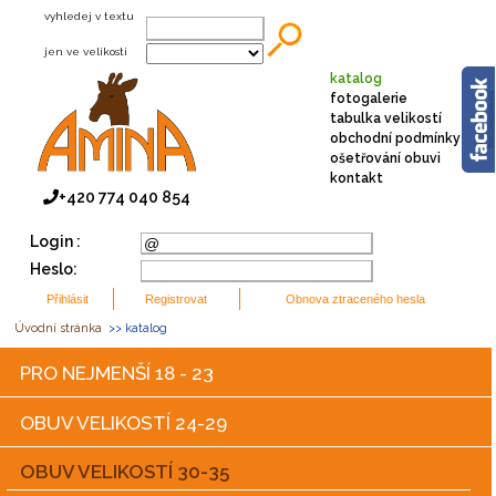
vyhledej v textu
jen ve velikosti
katalog
fotogalerie
tabulka velikostí
obchodní podmínky
ošetřování obuvi
kontakt
+420 774 040 854
Login :
Heslo:
Úvodní stránka
>> katalog
PRO NEJMENŠÍ 18 - 23
OBUV VELIKOSTÍ 24-29
OBUV VELIKOSTÍ 30-35