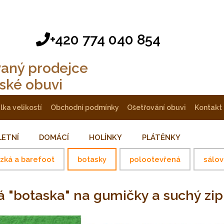
+420 774 040 854
vaný prodejce
tské obuvi
ulka velikostí
obchodní podmínky
ošetřování obuvi
kontakt
LETNÍ
DOMÁCÍ
HOLÍNKY
PLÁTĚNKY
ízká a barefoot
botasky
polootevřená
sálov
á "botaska" na gumičky a suchý z