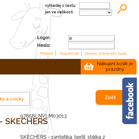
vyhledej v textu
jen ve velikosti
Login :
Heslo:
Nákupní košík je
prázdný
Zpět
ky a cvičky
97858LNVLM03013
ip- SKECHERS
SKECHERS - syntetika, textil, stélka z