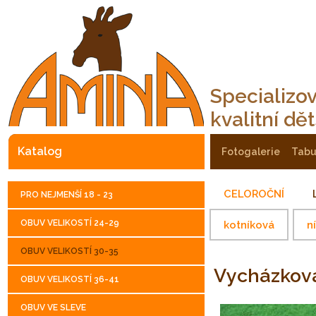
Specializo
kvalitní dě
katalog
fotogalerie
tab
CELOROČNÍ
PRO NEJMENŠÍ 18 - 23
OBUV VELIKOSTÍ 24-29
kotníková
n
OBUV VELIKOSTÍ 30-35
Vycházkov
OBUV VELIKOSTÍ 36-41
OBUV VE SLEVE