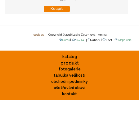
Koupit
cookies
| Copyright © 2026 Lucie Zelenková - Amina
Domů
|
Nahoru |
Zpět |
Mapa webu
Kontakt
|
katalog
produkt
fotogalerie
tabulka velikostí
obchodní podmínky
ošetřování obuvi
kontakt