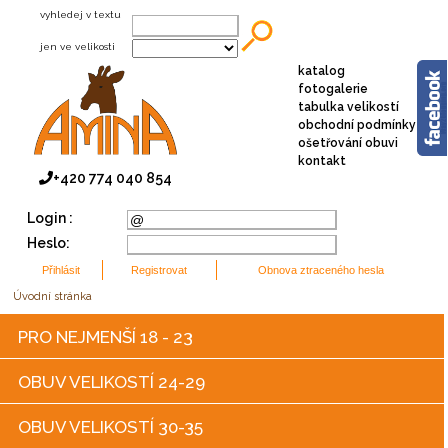
vyhledej v textu
jen ve velikosti
katalog
fotogalerie
tabulka velikostí
obchodní podmínky
ošetřování obuvi
kontakt
+420 774 040 854
Login :
Heslo:
Úvodní stránka
PRO NEJMENŠÍ 18 - 23
OBUV VELIKOSTÍ 24-29
OBUV VELIKOSTÍ 30-35