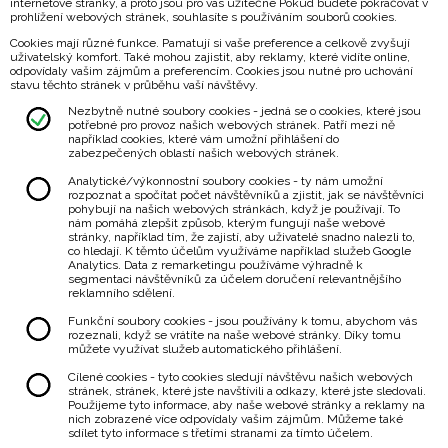
internetové stránky, a proto jsou pro vás užitečné Pokud budete pokračovat v
prohlížení webových stránek, souhlasíte s používáním souborů cookies.
Cookies mají různé funkce. Pamatují si vaše preference a celkově zvyšují
uživatelský komfort. Také mohou zajistit, aby reklamy, které vidíte online,
odpovídaly vašim zájmům a preferencím. Cookies jsou nutné pro uchování
stavu těchto stránek v průběhu vaší návštěvy.
Nezbytně nutné soubory cookies - jedná se o cookies, které jsou
potřebné pro provoz našich webových stránek. Patří mezi ně
například cookies, které vám umožní přihlášení do
zabezpečených oblastí našich webových stránek.
Analytické/výkonnostní soubory cookies - ty nám umožní
rozpoznat a spočítat počet návštěvníků a zjistit, jak se návštěvníci
pohybují na našich webových stránkách, když je používají. To
nám pomáhá zlepšit způsob, kterým fungují naše webové
stránky, například tím, že zajistí, aby uživatelé snadno nalezli to,
co hledají. K těmto účelům využíváme například služeb Google
Analytics. Data z remarketingu používáme výhradně k
segmentaci návštěvníků za účelem doručení relevantnějšího
reklamního sdělení.
Funkční soubory cookies - jsou používány k tomu, abychom vás
rozeznali, když se vrátíte na naše webové stránky. Díky tomu
můžete využívat služeb automatického přihlášení.
Cílené cookies - tyto cookies sledují návštěvu našich webových
stránek, stránek, které jste navštívili a odkazy, které jste sledovali.
Použijeme tyto informace, aby naše webové stránky a reklamy na
nich zobrazené více odpovídaly vašim zájmům. Můžeme také
sdílet tyto informace s třetími stranami za tímto účelem.