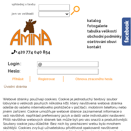
vyhledej v textu
jen ve velikosti
katalog
fotogalerie
tabulka velikostí
obchodní podmínky
ošetřování obuvi
kontakt
+420 774 040 854
Login :
Heslo:
Úvodní stránka
Webové stránky používají cookies. Cookie je jednoduchý textový soubor
(obvykle o velikosti pouhých několika kB), který navštívená webová stránka
odešle do vašeho internetového prohlížeče v počítači, mobilním telefonu nebo
jiném zařízení. Cookie umožňuje webové stránce zaznamenat informace o
vaší návštěvě, například preferovaný jazyk a další vaše individuální nastavení.
Příští návštěva webových stránek tak může být pro vás snazší a produktivnější.
Soubory cookie jsou důležité. Bez nich by procházení webu bylo mnohem
složitější. Cookies zvyšují uživatelskou přívětivost opakovaně navštívené