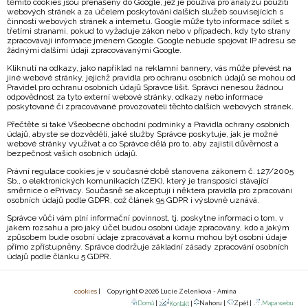
těmito cookies jsou přenášeny do Google, jež je používá pro analýzu použití
webových stránek a za účelem poskytování dalších služeb souvisejících s
činností webových stránek a internetu. Google může tyto informace sdílet s
třetími stranami, pokud to vyžaduje zákon nebo v případech, kdy tyto strany
zpracovávají informace jménem Google. Google nebude spojovat IP adresu se
žádnými dalšími údaji zpracovávanými Google.
Kliknutí na odkazy, jako například na reklamní bannery, vás může převést na
jiné webové stránky, jejichž pravidla pro ochranu osobních údajů se mohou od
Pravidel pro ochranu osobních údajů Správce lišit. Správci nenesou žádnou
odpovědnost za tyto externí webové stránky, odkazy nebo informace
poskytované či zpracovávané provozovateli těchto dalších webových stránek.
Přečtěte si také Všeobecné obchodní podmínky a Pravidla ochrany osobních
údajů, abyste se dozvěděli, jaké služby Správce poskytuje, jak je možné
webové stránky využívat a co Správce dělá pro to, aby zajistil důvěrnost a
bezpečnost vašich osobních údajů.
Právní regulace cookies je v současné době stanovena zákonem č. 127/2005
Sb., o elektronických komunikacích (ZEK), který je transposicí stávající
směrnice o ePrivacy. Současně se akceptují i některá pravidla pro zpracování
osobních údajů podle GDPR, což článek 95 GDPR i výslovně uznává.
Správce vůči vám plní informační povinnost, tj. poskytne informaci o tom, v
jakém rozsahu a pro jaký účel budou osobní údaje zpracovány, kdo a jakým
způsobem bude osobní údaje zpracovávat a komu mohou být osobní údaje
přímo zpřístupněny. Správce dodržuje základní zásady zpracování osobních
údajů podle článku 5 GDPR.
cookies
| Copyright © 2026 Lucie Zelenková - Amina
Domů
|
Nahoru |
Zpět |
Mapa webu
Kontakt
|