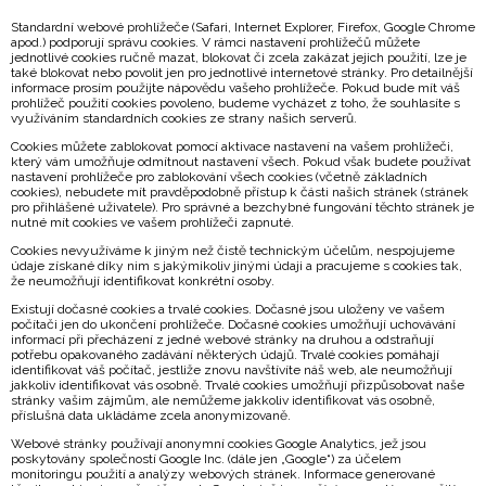
Standardní webové prohlížeče (Safari, Internet Explorer, Firefox, Google Chrome
apod.) podporují správu cookies. V rámci nastavení prohlížečů můžete
jednotlivé cookies ručně mazat, blokovat či zcela zakázat jejich použití, lze je
také blokovat nebo povolit jen pro jednotlivé internetové stránky. Pro detailnější
informace prosím použijte nápovědu vašeho prohlížeče. Pokud bude mít váš
prohlížeč použití cookies povoleno, budeme vycházet z toho, že souhlasíte s
využíváním standardních cookies ze strany našich serverů.
Cookies můžete zablokovat pomocí aktivace nastavení na vašem prohlížeči,
který vám umožňuje odmítnout nastavení všech. Pokud však budete používat
nastavení prohlížeče pro zablokování všech cookies (včetně základních
cookies), nebudete mít pravděpodobně přístup k části našich stránek (stránek
pro přihlášené uživatele). Pro správné a bezchybné fungování těchto stránek je
nutné mít cookies ve vašem prohlížeči zapnuté.
Cookies nevyužíváme k jiným než čistě technickým účelům, nespojujeme
údaje získané díky nim s jakýmikoliv jinými údaji a pracujeme s cookies tak,
že neumožňují identifikovat konkrétní osoby.
Existují dočasné cookies a trvalé cookies. Dočasné jsou uloženy ve vašem
počítači jen do ukončení prohlížeče. Dočasné cookies umožňují uchovávání
informací při přecházení z jedné webové stránky na druhou a odstraňují
potřebu opakovaného zadávání některých údajů. Trvalé cookies pomáhají
identifikovat váš počítač, jestliže znovu navštívíte náš web, ale neumožňují
jakkoliv identifikovat vás osobně. Trvalé cookies umožňují přizpůsobovat naše
stránky vašim zájmům, ale nemůžeme jakkoliv identifikovat vás osobně,
příslušná data ukládáme zcela anonymizovaně.
Webové stránky používají anonymní cookies Google Analytics, jež jsou
poskytovány společností Google Inc. (dále jen „Google“) za účelem
monitoringu použití a analýzy webových stránek. Informace generované