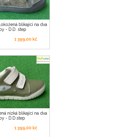
py - D.D. step
1 399,00 kč
py - D.D.step
1 399,00 kč