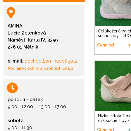
AMINA
Celokožená barefoot na dva
Lucie Zelenková
suché zipy - PR
Náměstí Karla IV. 3359
Cena od
1
276 01 Mělník
e-mail:
obchod@aminabotky.cz
Podmínky ochrany osobních údajů
pondělí - pátek
9:00 - 12:00 13:00 - 17:00
Nízká celokožená barefoot na
sobota
dva suché zipy -
9:00 - 11:30
Cena od
1