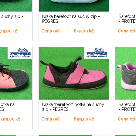
Nízká barefoot na suchý zip -
Barefoot nízká na dva suché zipy
PEGRES
- PROTE
79,00 kč
Cena od
879,00 kč
Cena od
Nízká "barefoot" botka na suchý
Barefoot nízká na dva suché zipy
ES
zip - PEGRES
- PROTE
 299,00 kč
Cena od
899,00 kč
Cena od