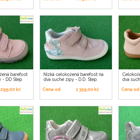
Nízká celokožená barefoot na
Celokožená nízká barefoot na
y - DD Step
dva suché zipy - D.D. Step
dva such
 299,00 kč
Cena od
1 359,00 kč
Cena od