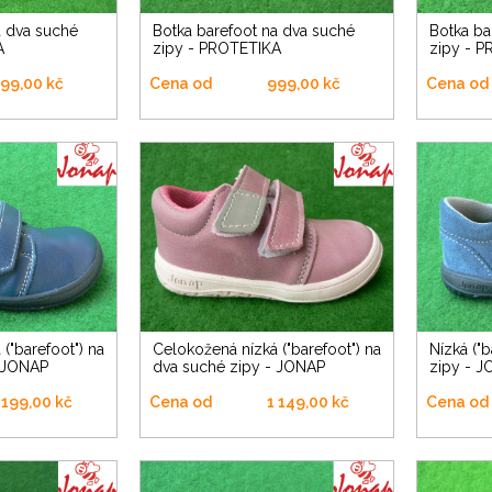
Botka barefoot na dva suché
Botka barefoot na dva suché
A
zipy - PROTETIKA
zipy - 
99,00 kč
Cena od
999,00 kč
Cena od
Celokožená nízká ("barefoot") na
Nízká ("barefoot") na dva suché
- JONAP
dva suché zipy - JONAP
zipy - 
 199,00 kč
Cena od
1 149,00 kč
Cena od