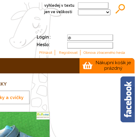
vyhledej v textu
jen ve velikosti
Login :
Heslo:
Nákupní košík je
prázdný
ČKY
ky a cvičky