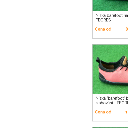
Nízká barefoot na suchý zip -
PEGRES
Cena od
8
Nízká "barefoot" botka na
stahování - PEGR
Cena od
1