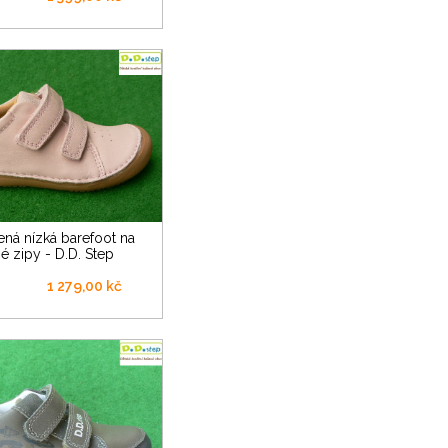
é zipy - D.D. Step
1 279,00 kč