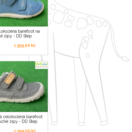
é zipy - DD Step
1 359,00 kč
uché zipy - DD Step
1 399,00 kč