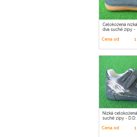
Celokožená nízká barefoot na
dva suché zipy - 
Cena od
1
Nízká celokožená blikající na dva
suché zipy - D.D.
Cena od
1