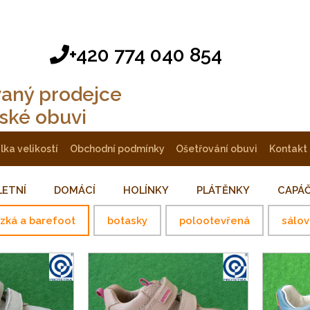
+420 774 040 854
vaný prodejce
tské obuvi
ulka velikostí
obchodní podmínky
ošetřování obuvi
kontakt
LETNÍ
DOMÁCÍ
HOLÍNKY
PLÁTĚNKY
CAPÁ
ízká a barefoot
botasky
polootevřená
sálov