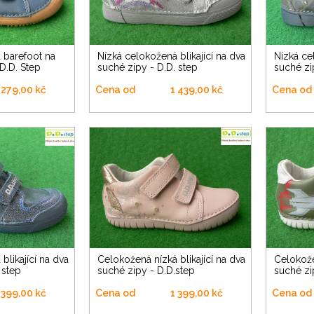
Nízká celokožená blikající na dva
Nízká celokožená blikající na dva
D.D. Step
suché zipy - D.D. step
suché zi
 279,00 kč
Cena od
1 439,00 kč
Cena od
Celokožená nízká blikající na dva
Celokožená nízká blikající na dva
 step
suché zipy - D.D.step
suché zi
 399,00 kč
Cena od
1 399,00 kč
Cena od