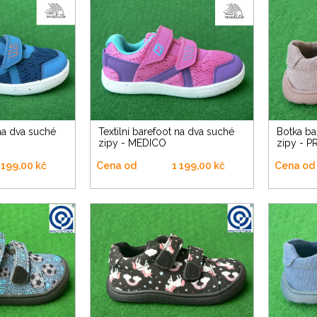
Textilní barefoot na dva suché
Botka barefoot na dva suché
zipy - MEDICO
zipy - 
 199,00 kč
Cena od
1 199,00 kč
Cena od