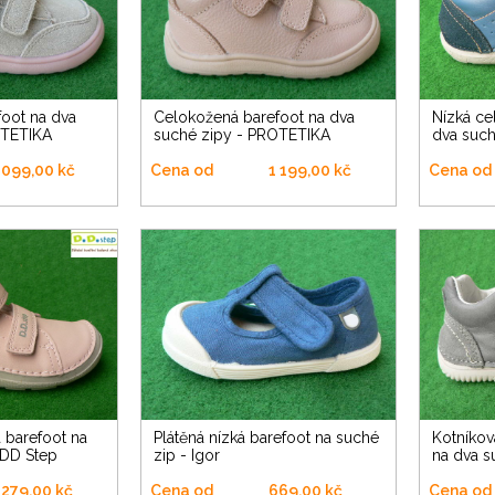
Celokožená barefoot na dva
Nízká celokožená barefoot na
OTETIKA
suché zipy - PROTETIKA
dva such
 099,00 kč
Cena od
1 199,00 kč
Cena od
Plátěná nízká barefoot na suché
Kotníková celokožená barefoot
 DD Step
zip - Igor
na dva s
 279,00 kč
Cena od
669,00 kč
Cena od