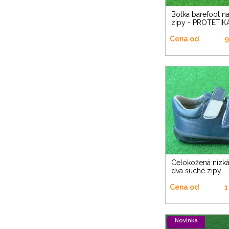
Botka barefoot na dva suché
zipy - PROTETIK
Cena od
9
Celokožená nízká ("barefoot") na
dva suché zipy 
Cena od
1
Novinka