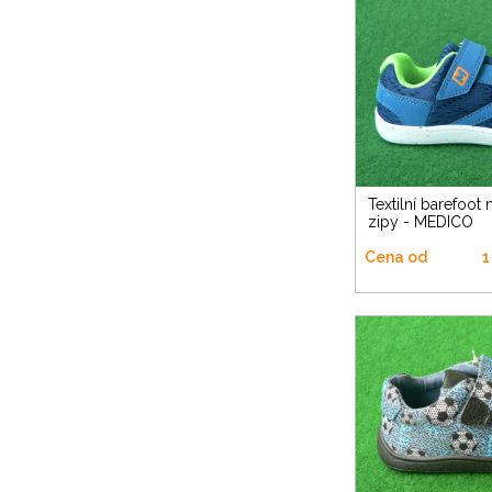
Textilní barefoot na dva suché
zipy - MEDICO
Cena od
1