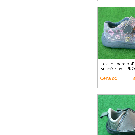
Textilní "barefoot" nízká na dva
suché zipy - PR
Cena od
8