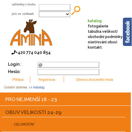
vyhledej v textu
jen ve velikosti
katalog
fotogalerie
tabulka velikostí
obchodní podmínky
ošetřování obuvi
kontakt
+420 774 040 854
Login :
Heslo:
Úvodní stránka
>> katalog
PRO NEJMENŠÍ 18 - 23
OBUV VELIKOSTÍ 24-29
CELOROČNÍ