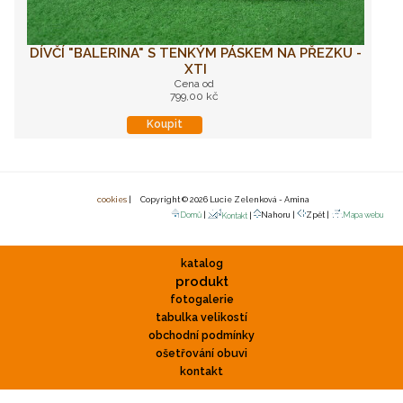
DÍVČÍ "BALERINA" S TENKÝM PÁSKEM NA PŘEZKU -
XTI
Cena od
799,00 kč
Koupit
cookies
| Copyright © 2026 Lucie Zelenková - Amina
Domů
|
Nahoru |
Zpět |
Mapa webu
Kontakt
|
katalog
produkt
fotogalerie
tabulka velikostí
obchodní podmínky
ošetřování obuvi
kontakt