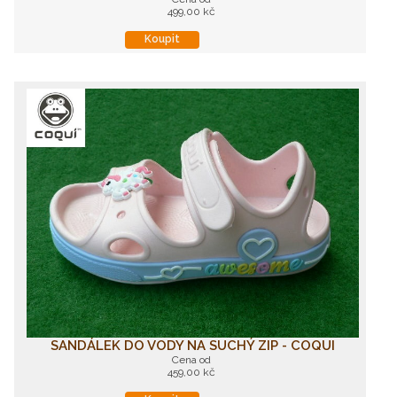
499,00 kč
Koupit
SANDÁLEK DO VODY NA SUCHÝ ZIP - COQUI
Cena od
459,00 kč