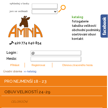
vyhledej v textu
jen ve velikosti
katalog
fotogalerie
tabulka velikostí
obchodní podmínky
ošetřování obuvi
kontakt
+420 774 040 854
Login :
Heslo:
Úvodní stránka
>> katalog
PRO NEJMENŠÍ 18 - 23
OBUV VELIKOSTÍ 24-29
CELOROČNÍ