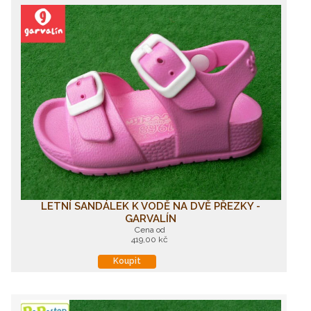
LETNÍ SANDÁLEK K VODĚ NA DVĚ PŘEZKY -
GARVALÍN
Cena od
419,00 kč
Koupit