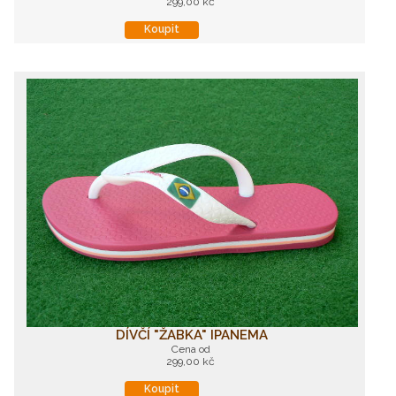
299,00 kč
Koupit
DÍVČÍ "ŽABKA" IPANEMA
Cena od
299,00 kč
Koupit