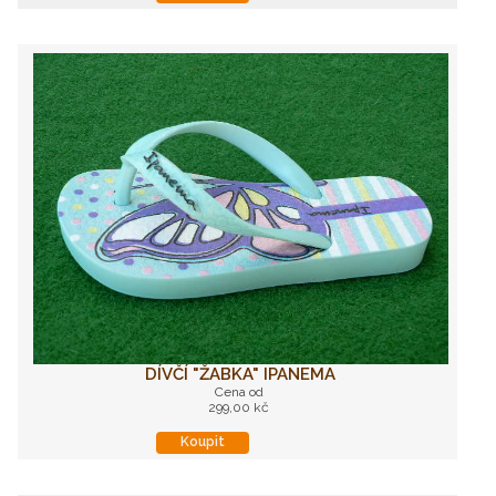
DÍVČÍ "ŽABKA" IPANEMA
Cena od
299,00 kč
Koupit