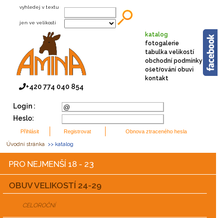
vyhledej v textu
jen ve velikosti
katalog
fotogalerie
tabulka velikostí
obchodní podmínky
ošetřování obuvi
kontakt
+420 774 040 854
Login :
Heslo:
Úvodní stránka
>> katalog
PRO NEJMENŠÍ 18 - 23
OBUV VELIKOSTÍ 24-29
CELOROČNÍ