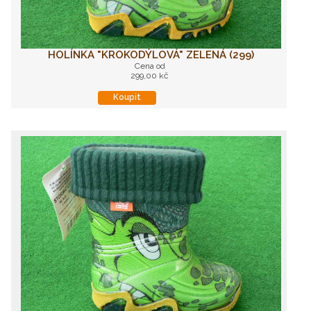
HOLÍNKA "KROKODÝLOVÁ" ZELENÁ (299)
Cena od
299,00 kč
Koupit