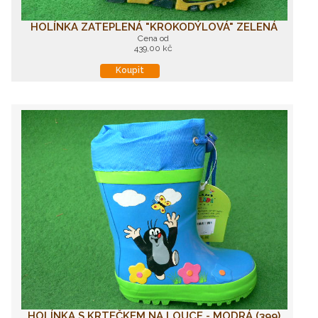
HOLÍNKA ZATEPLENÁ "KROKODÝLOVÁ" ZELENÁ
Cena od
439,00 kč
Koupit
HOLÍNKA S KRTEČKEM NA LOUCE - MODRÁ (399)