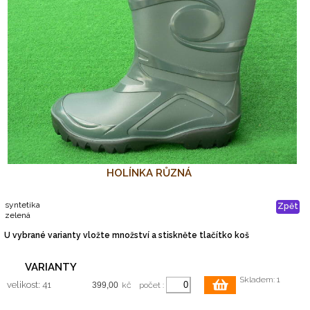
HOLÍNKA RŮZNÁ
syntetika
Zpět
zelená
U vybrané varianty vložte množství a stiskněte tlačítko koš
VARIANTY
Skladem: 1
velikost: 41
kč
počet :