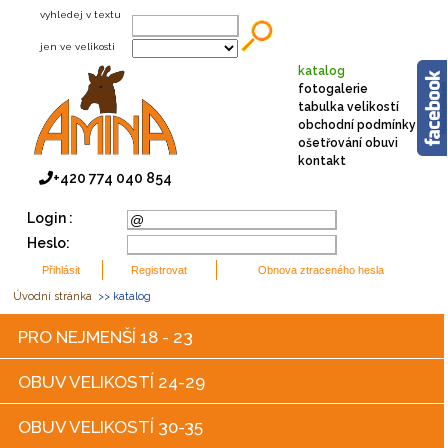
vyhledej v textu
jen ve velikosti
katalog
fotogalerie
tabulka velikostí
obchodní podmínky
ošetřování obuvi
kontakt
+420 774 040 854
Login :
Heslo:
Úvodní stránka
>> katalog
PRO NEJMENŠÍ 18 - 23
OBUV VELIKOSTÍ 24-29
OBUV VELIKOSTÍ 30-35