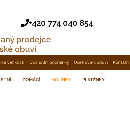
+420 774 040 854
vaný prodejce
tské obuvi
ulka velikostí
obchodní podmínky
ošetřování obuvi
kontakt
LETNÍ
DOMÁCÍ
HOLÍNKY
PLÁTĚNKY