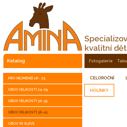
Specializo
kvalitní dě
katalog
fotogalerie
tab
CELOROČNÍ
PRO NEJMENŠÍ 18 - 23
OBUV VELIKOSTÍ 24-29
HOLÍNKY
OBUV VELIKOSTÍ 30-35
OBUV VELIKOSTÍ 36-41
OBUV VE SLEVE