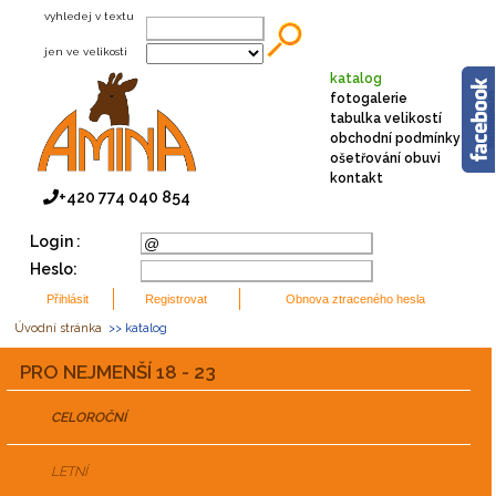
vyhledej v textu
jen ve velikosti
katalog
fotogalerie
tabulka velikostí
obchodní podmínky
ošetřování obuvi
kontakt
+420 774 040 854
Login :
Heslo:
Úvodní stránka
>> katalog
PRO NEJMENŠÍ 18 - 23
CELOROČNÍ
LETNÍ