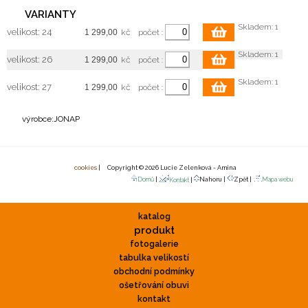
VARIANTY
Skladem: 1
velikost: 24
kč
počet :
Skladem: 1
velikost: 26
kč
počet :
Skladem: 1
velikost: 27
kč
počet :
výrobce:JONAP
cookies
| Copyright © 2026 Lucie Zelenková - Amina
Domů
|
Nahoru |
Zpět |
Mapa webu
Kontakt
|
katalog
produkt
fotogalerie
tabulka velikostí
obchodní podmínky
ošetřování obuvi
kontakt