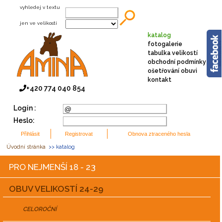
vyhledej v textu
jen ve velikosti
katalog
fotogalerie
tabulka velikostí
obchodní podmínky
ošetřování obuvi
kontakt
+420 774 040 854
Login :
Heslo:
Úvodní stránka
>> katalog
PRO NEJMENŠÍ 18 - 23
OBUV VELIKOSTÍ 24-29
CELOROČNÍ