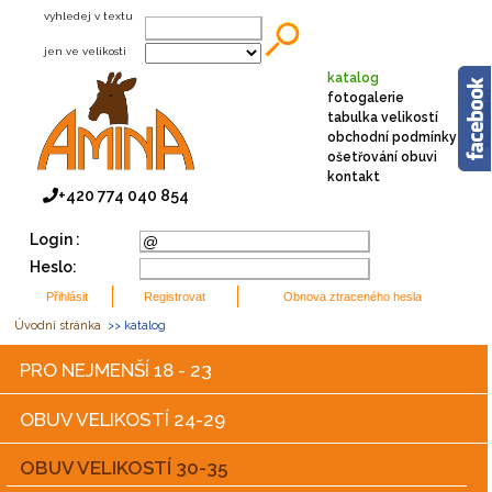
vyhledej v textu
jen ve velikosti
katalog
fotogalerie
tabulka velikostí
obchodní podmínky
ošetřování obuvi
kontakt
+420 774 040 854
Login :
Heslo:
Úvodní stránka
>> katalog
PRO NEJMENŠÍ 18 - 23
OBUV VELIKOSTÍ 24-29
OBUV VELIKOSTÍ 30-35