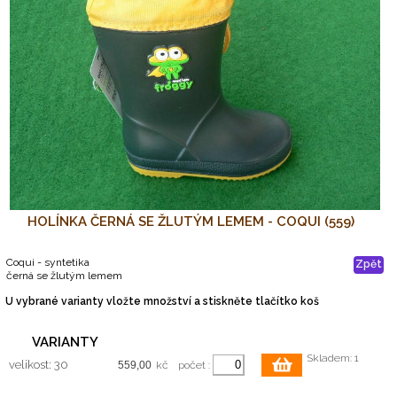
HOLÍNKA ČERNÁ SE ŽLUTÝM LEMEM - COQUI (559)
Coqui - syntetika
Zpět
černá se žlutým lemem
U vybrané varianty vložte množství a stiskněte tlačítko koš
VARIANTY
Skladem: 1
velikost: 30
kč
počet :