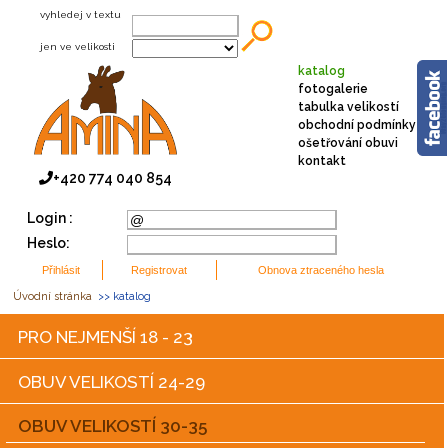
vyhledej v textu
jen ve velikosti
katalog
fotogalerie
tabulka velikostí
obchodní podmínky
ošetřování obuvi
kontakt
+420 774 040 854
Login :
Heslo:
Úvodní stránka
>> katalog
PRO NEJMENŠÍ 18 - 23
OBUV VELIKOSTÍ 24-29
OBUV VELIKOSTÍ 30-35