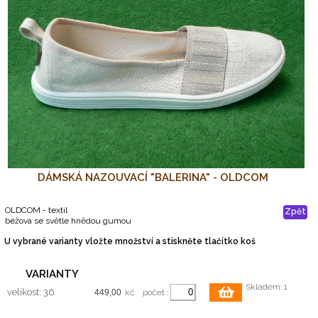
DÁMSKÁ NAZOUVACÍ "BALERINA" - OLDCOM
OLDCOM - textil
Zpět
béžová se světle hnědou gumou
U vybrané varianty vložte množství a stiskněte tlačítko koš
VARIANTY
Skladem: 1
velikost: 36
kč
počet :