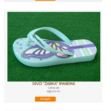
DÍVČÍ "ŽABKA" IPANEMA
Cena od
299,00 kč
Koupit