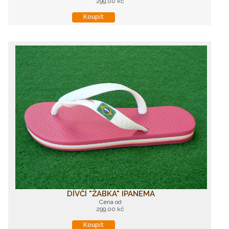
299,00 kč
Koupit
DÍVČÍ "ŽABKA" IPANEMA
Cena od
299,00 kč
Koupit