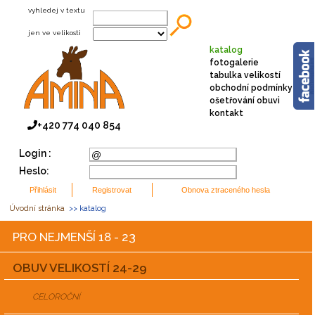
vyhledej v textu
jen ve velikosti
katalog
fotogalerie
tabulka velikostí
obchodní podmínky
ošetřování obuvi
kontakt
+420 774 040 854
Login :
Heslo:
Úvodní stránka
>> katalog
PRO NEJMENŠÍ 18 - 23
OBUV VELIKOSTÍ 24-29
CELOROČNÍ