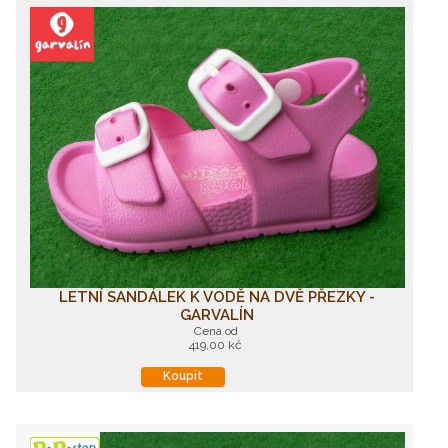
LETNÍ SANDÁLEK K VODĚ NA DVĚ PŘEZKY -
GARVALÍN
Cena od
419,00 kč
Koupit