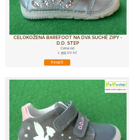
CELOKOŽENÁ BAREFOOT NA DVA SUCHÉ ZIPY -
D.D. STEP
Cena od
1 359,00 kč
Koupit