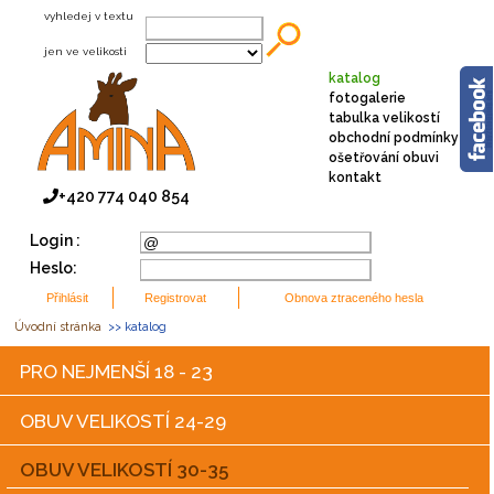
vyhledej v textu
jen ve velikosti
katalog
fotogalerie
tabulka velikostí
obchodní podmínky
ošetřování obuvi
kontakt
+420 774 040 854
Login :
Heslo:
Úvodní stránka
>> katalog
PRO NEJMENŠÍ 18 - 23
OBUV VELIKOSTÍ 24-29
OBUV VELIKOSTÍ 30-35