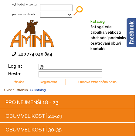
vyhledej v textu
jen ve velikosti
katalog
fotogalerie
tabulka velikostí
obchodní podmínky
ošetřování obuvi
kontakt
+420 774 040 854
Login :
Heslo:
Úvodní stránka
>> katalog
PRO NEJMENŠÍ 18 - 23
OBUV VELIKOSTÍ 24-29
OBUV VELIKOSTÍ 30-35