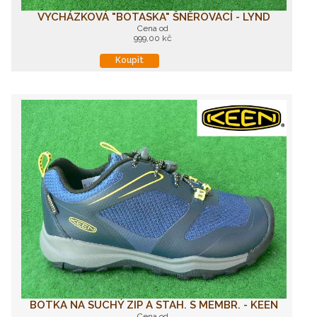
VYCHÁZKOVÁ "BOTASKA" ŠNĚROVACÍ - LYND
Cena od
999,00 kč
Koupit
BOTKA NA SUCHÝ ZIP A STAH. S MEMBR. - KEEN
Cena od