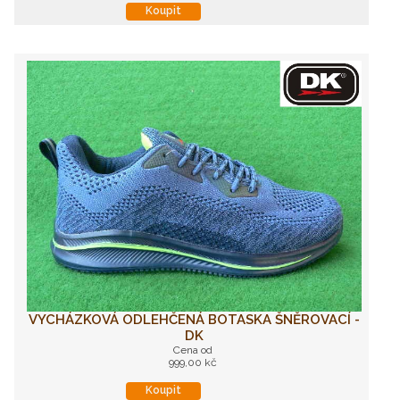
Koupit
VYCHÁZKOVÁ ODLEHČENÁ BOTASKA ŠNĚROVACÍ -
DK
Cena od
999,00 kč
Koupit