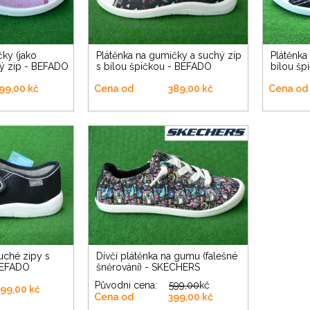
Plátěnka na gumičky a suchý zip
Plátěnka na gumu a suchý zip s
hý zip - BEFADO
s bílou špičkou - BEFADO
bílou šp
99,00 kč
Cena od
389,00 kč
Cena od
Dívčí plátěnka na gumu (falešné
 BEFADO
šněrování) - SKECHERS
Původni cena:
599,00
kč
99,00 kč
Cena od
399,00 kč