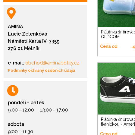
AMINA
Plátěnka šněrovací bílá -
Lucie Zelenková
OLDCOM
Náměstí Karla IV. 3359
Cena od
4
276 01 Mělník
e-mail:
obchod@aminabotky.cz
Podmínky ochrany osobních údajů
pondělí - pátek
9:00 - 12:00 13:00 - 17:00
Plátěnka šněrovací s bílou
sobota
tkaničkou - Amer
9:00 - 11:30
Cena od
4