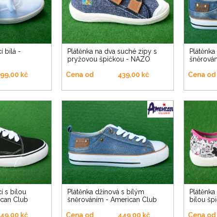
Plátěnka na dva suché zipy s
Plátěnka džínová s bílým
pryžovou špičkou - NAZO
šněrován
99,00 kč
Cena od
439,00 kč
Cena od
Plátěnka džínová s bílým
Plátěnka na dva suché zipy s
ican Club
šněrováním - American Club
bílou šp
49,00 kč
Cena od
449,00 kč
Cena od