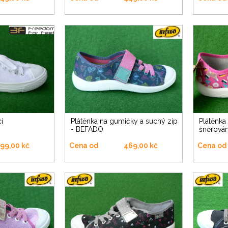
í
Plátěnka na gumičky a suchý zip
Plátěnka na gumičky (jako
- BEFADO
šněrován
99,00 kč
Cena od
469,00 kč
Cena od