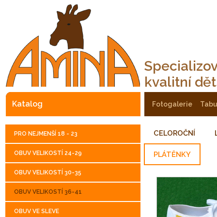
Specializo
kvalitní dě
katalog
fotogalerie
tab
CELOROČNÍ
PRO NEJMENŠÍ 18 - 23
OBUV VELIKOSTÍ 24-29
PLÁTĚNKY
OBUV VELIKOSTÍ 30-35
OBUV VELIKOSTÍ 36-41
OBUV VE SLEVE