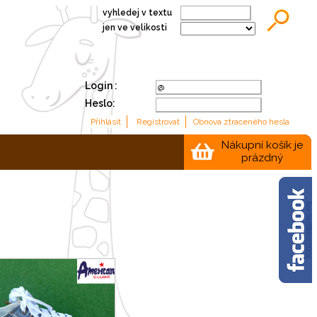
vyhledej v textu
jen ve velikosti
Login :
Heslo:
Nákupní košík je
prázdný