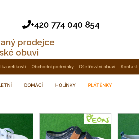
+420 774 040 854
vaný prodejce
tské obuvi
ulka velikostí
obchodní podmínky
ošetřování obuvi
kontakt
LETNÍ
DOMÁCÍ
HOLÍNKY
PLÁTĚNKY