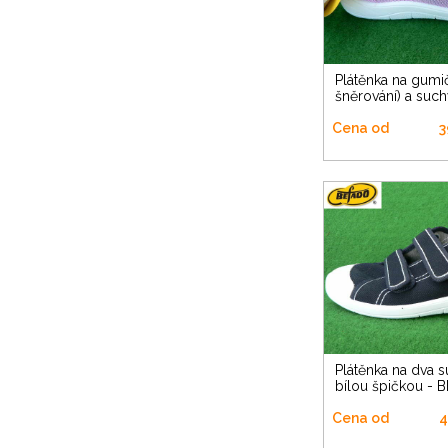
Plátěnka na gumičky (jako
šněrování) a suc
Cena od
3
Plátěnka na dva suché zipy s
bílou špičkou -
Cena od
4